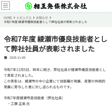
コ
ナ
ン
ビ
テ
ゲ
ン
ー
HOME
トピックス
お知らせ
令和7年度 綾瀬市優良技能者として弊社社員が表彰されました
ツ
シ
へ
ョ
ス
ン
令和7年度 綾瀬市優良技能者とし
キ
に
ッ
移
て弊社社員が表彰されました
プ
動
2025-11-05
令和7年11月5日、昨年に続き、弊社社員が綾瀬市優良技能者とし
て表彰されました。
この表彰は、綾瀬市の中小企業にて技能職の発展、産業の持続的
発展に寄与した者に対し送られるものです。
令和7年度綾瀬市良技能者（弊社社員）
・工藤 正英 氏