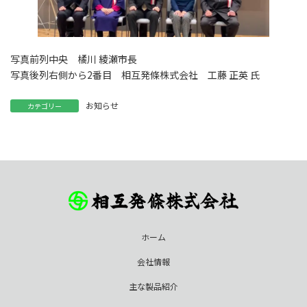
写真前列中央 橘川 綾瀬市長
写真後列右側から2番目 相互発條株式会社 工藤 正英 氏
お知らせ
カテゴリー
ホーム
会社情報
主な製品紹介